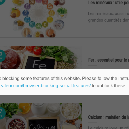
ar
Les minéraux : utile p
Les minéraux, aussi 
grandes quantités dans 
0
ar
Fer : essentiel pour l
Qu’est ce que le fer ?
dans la conception [...
 blocking some features of this website. Please follow the instru
heateor.com/browser-blocking-social-features/
to unblock these.
7
év
Calcium : maintien de 
Le calcium joue un rô