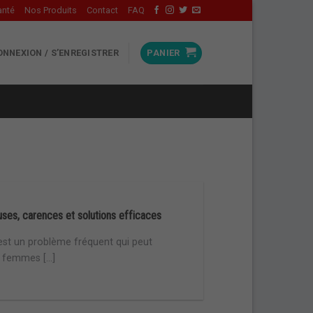
anté
Nos Produits
Contact
FAQ
ONNEXION / S’ENREGISTRER
PANIER
ses, carences et solutions efficaces
est un problème fréquent qui peut
 femmes [...]