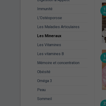
Immunité
1
A
L'Ostéoporose
Les Maladies Articulaires
Les Mineraux
Les Vitamines
Les vitamines B
1
A
Mémoire et concentration
Obésité
Oméga 3
Peau
Sommeil
2