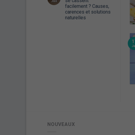
se cassent
Juil
facilement ? Causes,
carences et solutions
naturelles
1
J
NOUVEAUX