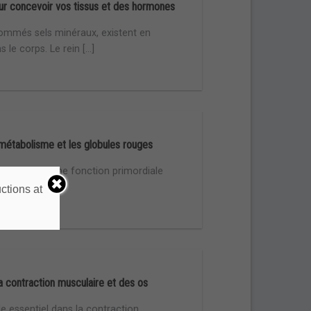
our concevoir vos tissus et des hormones
nommés sels minéraux, existent en
le corps. Le rein [...]
e métabolisme et les globules rouges
 Le fer joue une fonction primordiale
]
ctions at
la contraction musculaire et des os
le essentiel dans la contraction