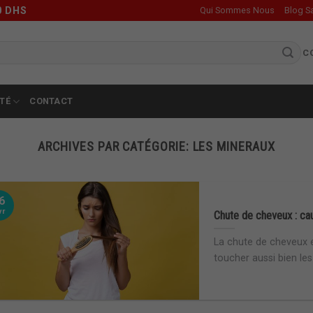
0 DHS
Qui Sommes Nous
Blog S
C
TÉ
CONTACT
ARCHIVES PAR CATÉGORIE:
LES MINERAUX
6
vr
Chute de cheveux : cau
La chute de cheveux 
toucher aussi bien les