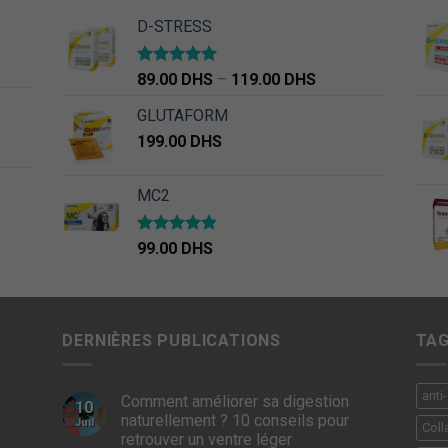
D-STRESS
Note
5.00
89.00
DHS
–
119.00
DHS
sur 5
GLUTAFORM
199.00
DHS
MC2
Note
4.50
99.00
DHS
sur 5
DERNIÈRES PUBLICATIONS
TA
anti
Comment améliorer sa digestion
10
naturellement ? 10 conseils pour
Juil
Coll
retrouver un ventre léger