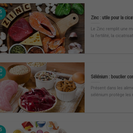
5
vr
Zinc : utile pour la cica
Le Zinc remplit une m
la fertilité, la cicatrisa
0
vr
Sélénium : bouclier con
Présent dans les alim
sélénium protège les m
5