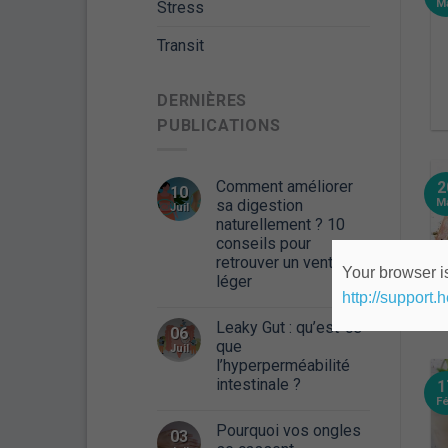
M
Stress
Transit
DERNIÈRES
PUBLICATIONS
Comment améliorer
2
10
M
sa digestion
Juil
naturellement ? 10
conseils pour
retrouver un ventre
Your browser is
léger
http://support.
Leaky Gut : qu’est-ce
06
que
Juil
l’hyperperméabilité
intestinale ?
1
F
Pourquoi vos ongles
03