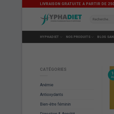
Skip
LIVRAISON GRATUITE A PARTIR DE 25
to
content
HYPHADIET
NOS PRODUITS
BLOG SAN
CATÉGORIES
1
A
Anémie
Antioxydants
Bien-être féminin
Digestion & Appétit