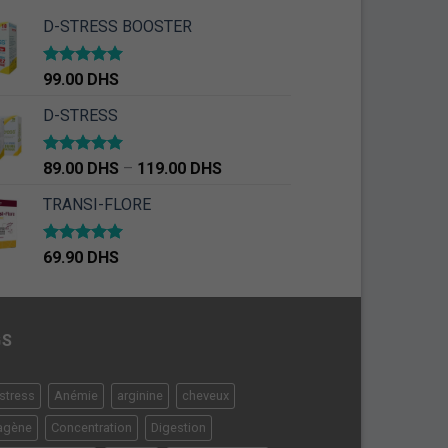
D-STRESS BOOSTER
Note
5.00
99.00
DHS
sur 5
D-STRESS
Note
5.00
89.00
DHS
–
119.00
DHS
sur 5
TRANSI-FLORE
Note
4.67
69.90
DHS
sur 5
GS
-stress
Anémie
arginine
cheveux
agène
Concentration
Digestion