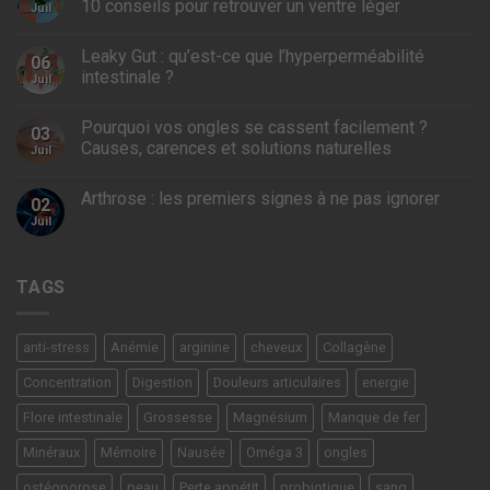
10 conseils pour retrouver un ventre léger
Juil
Leaky Gut : qu’est-ce que l’hyperperméabilité
06
intestinale ?
Juil
Pourquoi vos ongles se cassent facilement ?
03
Causes, carences et solutions naturelles
Juil
Arthrose : les premiers signes à ne pas ignorer
02
Juil
TAGS
anti-stress
Anémie
arginine
cheveux
Collagène
Concentration
Digestion
Douleurs articulaires
energie
Flore intestinale
Grossesse
Magnésium
Manque de fer
Minéraux
Mémoire
Nausée
Oméga 3
ongles
ostéoporose
peau
Perte appétit
probiotique
sang