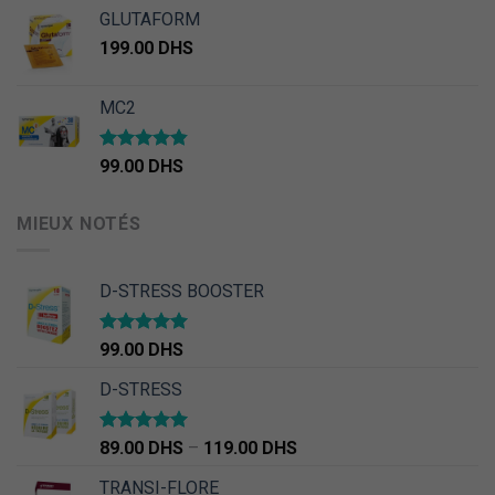
GLUTAFORM
199.00
DHS
MC2
Note
4.50
99.00
DHS
sur 5
MIEUX NOTÉS
D-STRESS BOOSTER
Note
5.00
99.00
DHS
sur 5
D-STRESS
Note
5.00
89.00
DHS
–
119.00
DHS
sur 5
TRANSI-FLORE