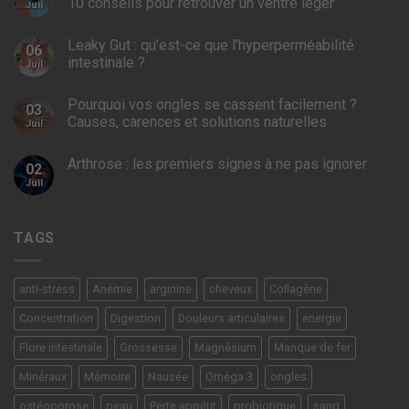
10 conseils pour retrouver un ventre léger
Juil
Leaky Gut : qu’est-ce que l’hyperperméabilité
06
intestinale ?
Juil
Pourquoi vos ongles se cassent facilement ?
03
Causes, carences et solutions naturelles
Juil
Arthrose : les premiers signes à ne pas ignorer
02
Juil
TAGS
anti-stress
Anémie
arginine
cheveux
Collagène
Concentration
Digestion
Douleurs articulaires
energie
Flore intestinale
Grossesse
Magnésium
Manque de fer
Minéraux
Mémoire
Nausée
Oméga 3
ongles
ostéoporose
peau
Perte appétit
probiotique
sang