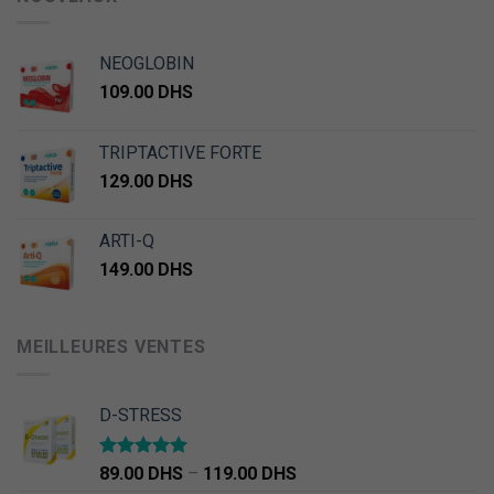
NEOGLOBIN
109.00
DHS
TRIPTACTIVE FORTE
129.00
DHS
ARTI-Q
149.00
DHS
MEILLEURES VENTES
D-STRESS
Note
5.00
89.00
DHS
–
119.00
DHS
sur 5