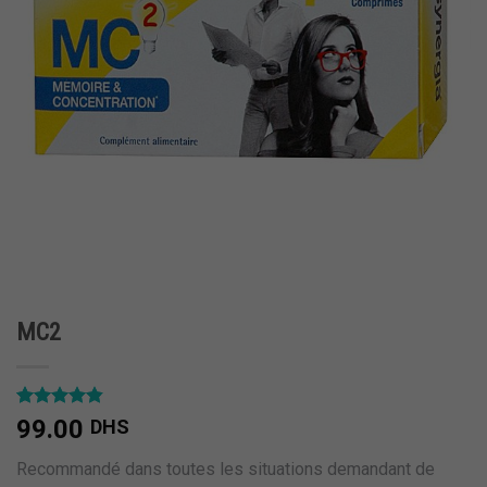
MC2
Noté
2
4.50
99.00
DHS
sur 5 basé
sur
Recommandé dans toutes les situations demandant de
notations