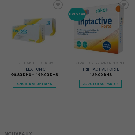
Ajouter
Ajouter
Nouveau
à la
à la
Liste
Liste
d'envie
d'envie
OS ET ARTICULATIONS
ENERGIE & PERFORMANCES INTELLECTUELLES
FLEX TONIC
TRIPTACTIVE FORTE
96.80
DHS
–
199.00
DHS
129.00
DHS
CHOIX DES OPTIONS
AJOUTER AU PANIER
NOUVEAUX