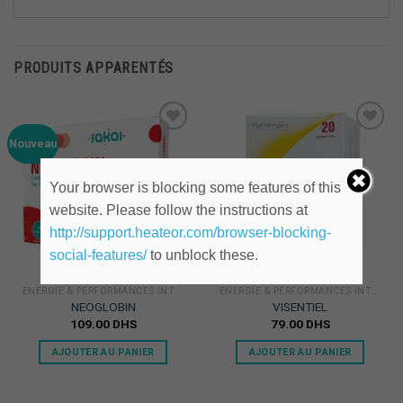
PRODUITS APPARENTÉS
Ajouter
Ajouter
Nouveau
à la
à la
Liste
Liste
d'envie
d'envie
Your browser is blocking some features of this
website. Please follow the instructions at
http://support.heateor.com/browser-blocking-
social-features/
to unblock these.
ENERGIE & PERFORMANCES INTELLECTUELLES
ENERGIE & PERFORMANCES INTELLECTUELLES
NEOGLOBIN
VISENTIEL
109.00
DHS
79.00
DHS
AJOUTER AU PANIER
AJOUTER AU PANIER