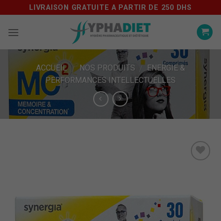
Skip
LIVRAISON GRATUITE A PARTIR DE 250 DHS
to
content
ACCUEIL
NOS PRODUITS
ENERGIE &
/
/
PERFORMANCES INTELLECTUELLES
Ajouter
à la
Liste
d'envie