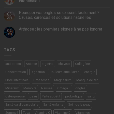
intestinale ?
Juil
Pourquoi vos ongles se cassent facilement ?
03
Causes, carences et solutions naturelles
Juil
Arthrose : les premiers signes à ne pas ignorer
02
Juil
TAGS
anti-stress
Anémie
arginine
cheveux
Collagène
Concentration
Digestion
Douleurs articulaires
energie
Flore intestinale
Grossesse
Magnésium
Manque de fer
Minéraux
Mémoire
Nausée
Oméga 3
ongles
ostéoporose
peau
Perte appétit
probiotique
sang
Santé cardiovasculaire
Santé enfants
Soin de la peau
Sommeil
Toux
Vitamine C
Vitamine D
Vitamines