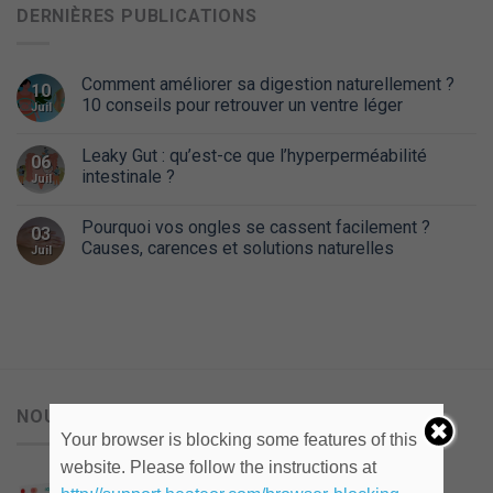
DERNIÈRES PUBLICATIONS
Comment améliorer sa digestion naturellement ?
10
10 conseils pour retrouver un ventre léger
Juil
Leaky Gut : qu’est-ce que l’hyperperméabilité
06
intestinale ?
Juil
Pourquoi vos ongles se cassent facilement ?
03
Causes, carences et solutions naturelles
Juil
NOUVEAUX
Your browser is blocking some features of this
website. Please follow the instructions at
NEOGLOBIN