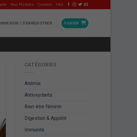
anté
Nos Produits
Contact
FAQ
ONNEXION / S’ENREGISTRER
PANIER
CATÉGORIES
Anémie
Antioxydants
Bien-être féminin
Digestion & Appétit
Immunité