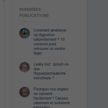
DERNIÈRES
PUBLICATIONS
Comment améliorer
10
sa digestion
Juil
naturellement ? 10
conseils pour
retrouver un ventre
léger
Leaky Gut : qu’est-ce
06
que
Juil
l’hyperperméabilité
intestinale ?
Pourquoi vos ongles
03
se cassent
Juil
facilement ? Causes,
carences et solutions
naturelles