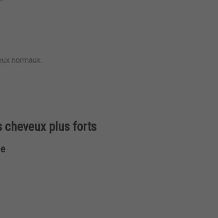
eux normaux.
s cheveux plus forts
ée