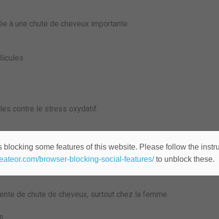
iée à une chute de cheveux importante.
licules
les contre le stress oxydatif.
e
 blocking some features of this website. Please follow the instru
heateor.com/browser-blocking-social-features/
to unblock these.
ente de chute de cheveux, surtout chez la femme.
es