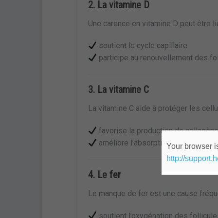
2. La vitamine D
Une carence en vitamine D peut être l
soutient le cycle capillaire
participe au renouvellement des fol
3. La vitamine C
La vitamine C aide à protéger les cellu
favorise la production de collagèn
améliore l’absorption du fer
Your browser is
http://support.
4. Le fer
Le manque de fer est une cause fréqu
soutient l’oxygénation des follicul