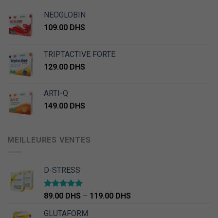
NEOGLOBIN
109.00
DHS
TRIPTACTIVE FORTE
129.00
DHS
ARTI-Q
149.00
DHS
MEILLEURES VENTES
D-STRESS
Note
5.00
89.00
DHS
–
119.00
DHS
sur 5
GLUTAFORM