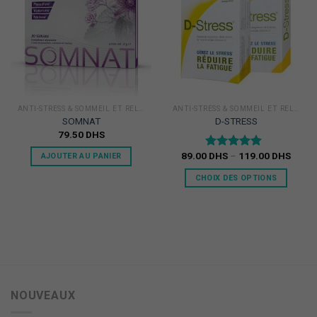
à la
à la
Liste
Liste
d'envie
d'envie
ANTI-STRESS & SOMMEIL ET RELAXATION
ANTI-STRESS & SOMMEIL ET RELAXATION
SOMNAT
D-STRESS
79.50
DHS
89.00
DHS
–
119.00
DHS
Note
5.00
AJOUTER AU PANIER
sur 5
CHOIX DES OPTIONS
NOUVEAUX