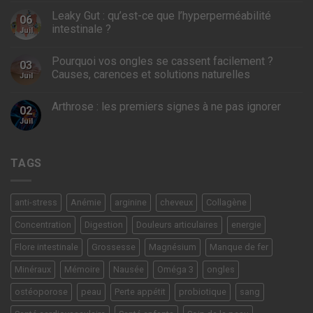
Leaky Gut : qu’est-ce que l’hyperperméabilité
06
intestinale ?
Juil
Pourquoi vos ongles se cassent facilement ?
03
Causes, carences et solutions naturelles
Juil
Arthrose : les premiers signes à ne pas ignorer
02
Juil
TAGS
anti-stress
Anémie
arginine
cheveux
Collagène
Concentration
Digestion
Douleurs articulaires
energie
Flore intestinale
Grossesse
Magnésium
Manque de fer
Minéraux
Mémoire
Nausée
Oméga 3
ongles
ostéoporose
peau
Perte appétit
probiotique
sang