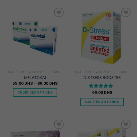
Ajouter
Ajouter
à la
à la
Liste
Liste
d'envie
d'envie
ANTI-STRESS & SOMMEIL ET RELAXATION
ANTI-STRESS & SOMMEIL ET RELAXATION
MELATOKAI
D-STRESS BOOSTER
55.00
DHS
–
89.00
DHS
99.00
DHS
Note
5.00
CHOIX DES OPTIONS
sur 5
AJOUTER AU PANIER
Ajouter
Ajouter