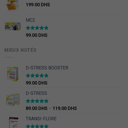
199.00
DHS
MC2
Note
4.50
99.00
DHS
sur 5
MIEUX NOTÉS
D-STRESS BOOSTER
Note
5.00
99.00
DHS
sur 5
D-STRESS
Note
5.00
89.00
DHS
–
119.00
DHS
sur 5
TRANSI-FLORE