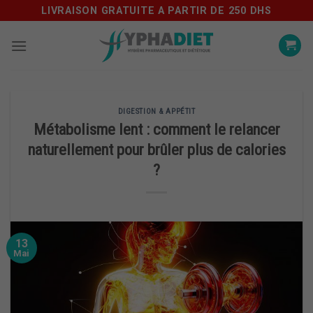
Skip
LIVRAISON GRATUITE A PARTIR DE 250 DHS
to
content
DIGESTION & APPÉTIT
Métabolisme lent : comment le relancer
naturellement pour brûler plus de calories
?
13
Mai