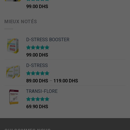
Note
4.50
99.00
DHS
sur 5
MIEUX NOTÉS
D-STRESS BOOSTER
Note
5.00
99.00
DHS
sur 5
D-STRESS
Note
5.00
89.00
DHS
–
119.00
DHS
sur 5
TRANSI-FLORE
Note
4.67
69.90
DHS
sur 5