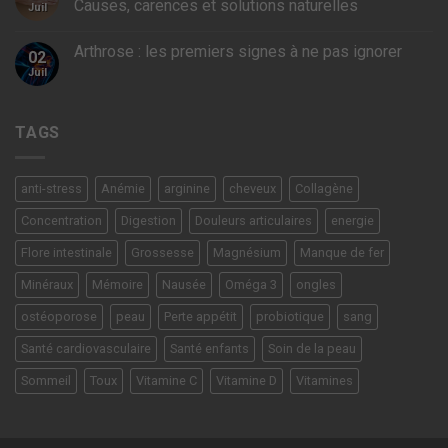
Causes, carences et solutions naturelles
Juil
Arthrose : les premiers signes à ne pas ignorer
02
Juil
TAGS
anti-stress
Anémie
arginine
cheveux
Collagène
Concentration
Digestion
Douleurs articulaires
energie
Flore intestinale
Grossesse
Magnésium
Manque de fer
Minéraux
Mémoire
Nausée
Oméga 3
ongles
ostéoporose
peau
Perte appétit
probiotique
sang
Santé cardiovasculaire
Santé enfants
Soin de la peau
Sommeil
Toux
Vitamine C
Vitamine D
Vitamines