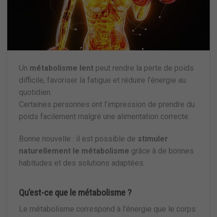
Un
métabolisme lent
peut rendre la perte de poids
difficile, favoriser la fatigue et réduire l’énergie au
quotidien.
Certaines personnes ont l’impression de prendre du
poids facilement malgré une alimentation correcte.
Bonne nouvelle : il est possible de
stimuler
naturellement le métabolisme
grâce à de bonnes
habitudes et des solutions adaptées.
Qu’est-ce que le métabolisme ?
Le métabolisme correspond à l’énergie que le corps