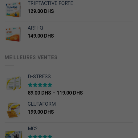
TRIPTACTIVE FORTE
129.00
DHS
ARTI-Q
149.00
DHS
MEILLEURES VENTES
D-STRESS
Note
5.00
89.00
DHS
–
119.00
DHS
sur 5
GLUTAFORM
199.00
DHS
MC2