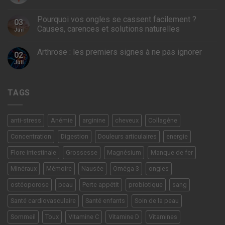
Pourquoi vos ongles se cassent facilement ?
03
Causes, carences et solutions naturelles
Juil
Arthrose : les premiers signes à ne pas ignorer
02
Juil
TAGS
anti-stress
Anémie
arginine
cheveux
Collagène
Concentration
Digestion
Douleurs articulaires
energie
Flore intestinale
Grossesse
Magnésium
Manque de fer
Minéraux
Mémoire
Nausée
Oméga 3
ongles
ostéoporose
peau
Perte appétit
probiotique
sang
Santé cardiovasculaire
Santé enfants
Soin de la peau
Sommeil
Toux
Vitamine C
Vitamine D
Vitamines