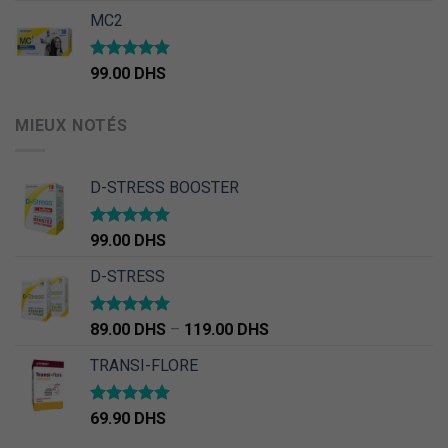
MC2
Note
4.50
99.00
DHS
sur 5
MIEUX NOTÉS
D-STRESS BOOSTER
Note
5.00
99.00
DHS
sur 5
D-STRESS
Note
5.00
89.00
DHS
–
119.00
DHS
sur 5
TRANSI-FLORE
Note
4.67
69.90
DHS
sur 5